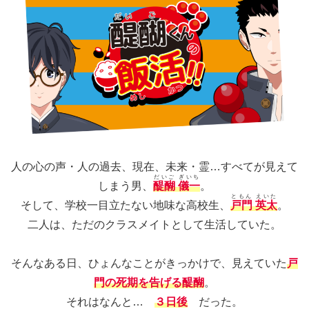
人の心の声・人の過去、現在、未来・霊…すべてが見えて
だいご ぎいち
しまう男、
醍醐 儀一
。
ともん えいた
そして、学校一目立たない地味な高校生、
戸門 英太
。
二人は、ただのクラスメイトとして生活していた。
そんなある日、ひょんなことがきっかけで、見えていた
戸
門の死期を告げる醍醐
。
それはなんと…
３日後
だった。