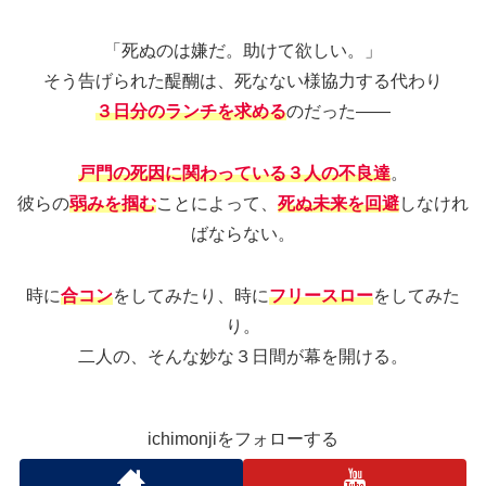
「死ぬのは嫌だ。助けて欲しい。」
そう告げられた醍醐は、死なない様協力する代わり
３日分のランチを求める
のだった――
戸門の死因に関わっている３人の不良達
。
彼らの
弱みを掴む
ことによって、
死ぬ未来を回避
しなけれ
ばならない。
時に
合コン
をしてみたり、時に
フリースロー
をしてみた
り。
二人の、そんな妙な３日間が幕を開ける。
ichimonjiをフォローする