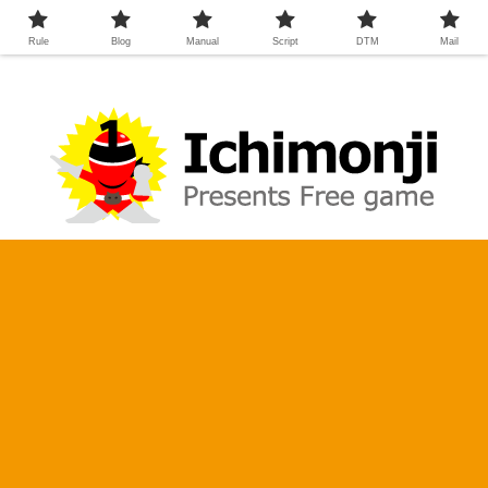
Rule
Blog
Manual
Script
DTM
Mail