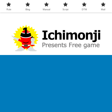
Rule
Blog
Manual
Script
DTM
Mail