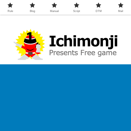
Rule
Blog
Manual
Script
DTM
Mail