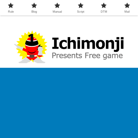
Rule
Blog
Manual
Script
DTM
Mail