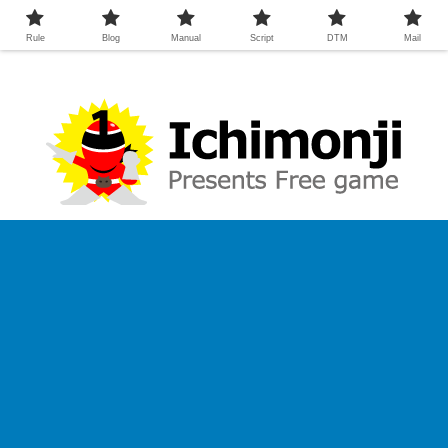
Rule
Blog
Manual
Script
DTM
Mail