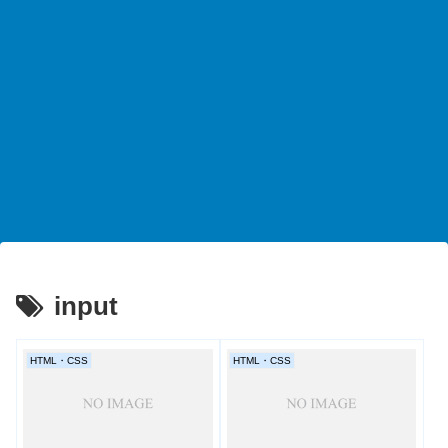
input
HTML・CSS
HTML・CSS