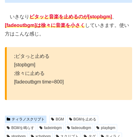
いきなり
ピタッと音楽を止めるのが[stopbgm]
、
[fadeoutbgm]は徐々に音楽を小さく
していきます。使い
方はこんな感じ。
;ピタっと止める
[stopbgm]
;徐々に止める
[fadeoutbgm time=800]
ティラノスクリプト
BGM
BGMを止める
BGMを鳴らす
fadeinbgm
fadeoutbgm
playbgm
stopbgm
xchgbgm
スクリプト
タグ
ティラノ