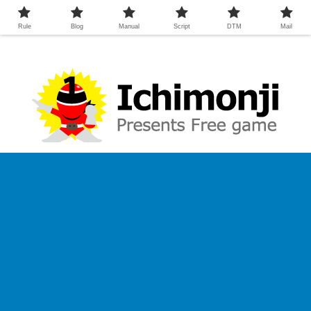
Rule
Blog
Manual
Script
DTM
Mail