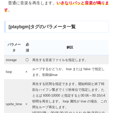
普通に音楽を再生します。
いきなりパッと音楽が鳴りま
す
。
[playbgm]タグのパラメータ一覧
パラメー
必
解説
タ
須
storage
◯
再生する音楽ファイルを指定します。
ループするかどうか。 true または false で指定し
loop
×
ます。初期値true
再生する区間を指定できます。開始時刻と終了時
刻をハイフン繋ぎでミリ秒単位で指定します。た
とえば 6000-10000 と指定すると00:06～00:10の4
秒間を再生します。 loop 属性が true の場合、この
sprite_time
×
間をループ再生します。
V515以降： 00:06-00:10 のような 分:秒 区切りで