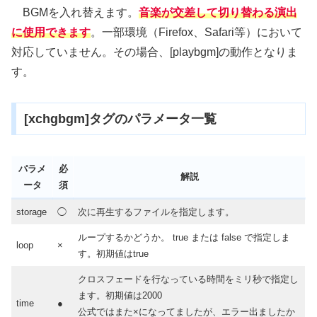
BGMを入れ替えます。
音楽が交差して切り替わる演出
に使用できます
。一部環境（Firefox、Safari等）において
対応していません。その場合、[playbgm]の動作となりま
す。
[xchgbgm]タグのパラメータ一覧
パラメ
必
解説
ータ
須
storage
◯
次に再生するファイルを指定します。
ループするかどうか。 true または false で指定しま
loop
×
す。初期値はtrue
クロスフェードを行なっている時間をミリ秒で指定し
ます。初期値は2000
time
●
公式ではまた×になってましたが、エラー出ましたか