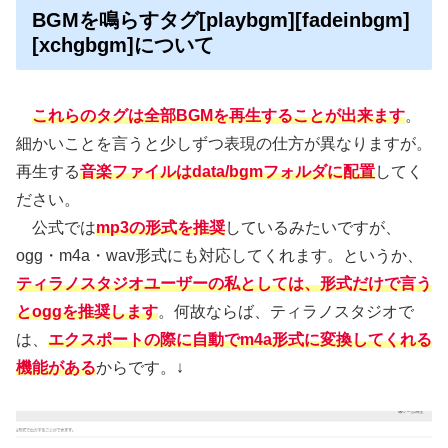
BGMを鳴らすタグ[playbgm][fadeinbgm]
[xchgbgm]について
これらのタグは全部BGMを再生することが出来ます
。
細かいことを言うと少しずつ表現の仕方が異なりますが。
再生する
音楽ファイルはdata/bgmフォルダに配置
してく
ださい。
公式では
mp3の形式を推奨
しているみたいですが、
ogg・m4a・wav形式にも対応してくれます。というか、
ティラノスタジオユーザーの私としては、形式だけで言う
とoggを推奨します
。何故ならば、ティラノスタジオで
は、
エクスポートの際に自動でm4a形式に変換してくれる
機能がある
からです。↓