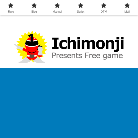
Rule
Blog
Manual
Script
DTM
Mail