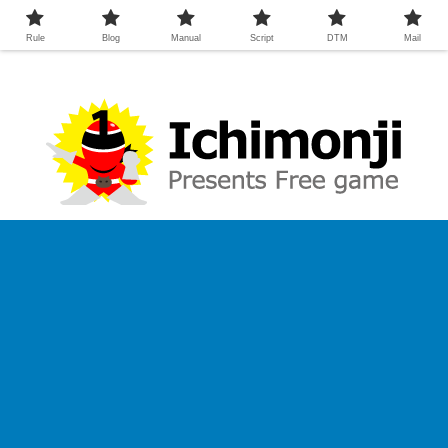
Rule
Blog
Manual
Script
DTM
Mail