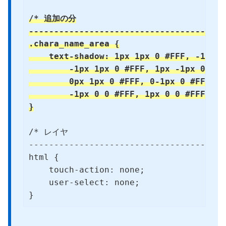
/* 追加の分

--------------------------------------*/
.chara_name_area {

    text-shadow: 1px 1px 0 #FFF, -1px -
        -1px 1px 0 #FFF, 1px -1px 0 #FFF
        0px 1px 0 #FFF, 0-1px 0 #FFF,

        -1px 0 0 #FFF, 1px 0 0 #FFF;

}
/* レイヤ

--------------------------------------*/
html {

    touch-action: none;

    user-select: none;

}