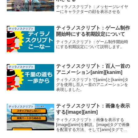
ティラノスクリプト：メッセージレイヤ
ーにキャラクターの顔を表示させる
ティラノスクリプト：ゲーム制作
ティラノスクリプト
開始時にする初期設定について
ティラノスクリプト：ゲーム制作開始時
にする初期設定について説明します。
ティラノスクリプト：百人一首の
ティラノスクリプト
アニメーション[anim][kanim]
ティラノスクリプトで[anim]と[kanim]タ
グを使用し百人一首のアニメーションを
表現しました。
ティラノスクリプト：画像を表示
ティラノスクリプト
する[image][anim]
ティラノスクリプト：画像を表示する
[image][anim]を解説。[image]タグで画像
を配置する方法、そして[anim]タグで選
択肢を表現する方法、画像を消去する方