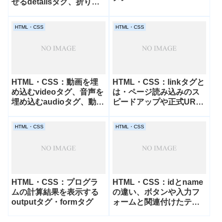
せるdetailsタグ、折りた
たんだ詳細の内容を作成
するsummaryタグ、
HTML・CSS
HTML・CSS
inputの機能をグレードア
ップしたフォームを作成
するdatalistタグ
HTML・CSS：動画を埋
HTML・CSS：linkタグと
め込むvideoタグ、音声を
は・ページ読み込みのス
埋め込むaudioタグ、動画
ピードアップや正式URL
に字幕を付けるtrackタ
の指定・アイコン（ファ
グ、様々な画面や端末の
ビコン）の設定・MIMEタ
HTML・CSS
HTML・CSS
条件に応じた画像を提供
イプなど
するpictureタグ、メディ
アまたは画像のソース要
素を複数用意できる
sourceタグ、ページ内に
インラインのフレームを
HTML・CSS：プログラ
HTML・CSS：idとname
作るiframeタグ、文書内
ムの計算結果を表示する
の違い、ボタンや入力フ
に音声や動画などのデー
outputタグ・formタグ
ォームと関連付けたテキ
タを埋め込むための
ストを表示させるlabelタ
objectタグ、embedタグ
グ、送信ボタンを作成す