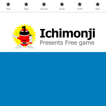
Rule
Blog
Manual
Script
DTM
Mail