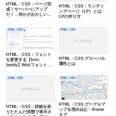
HTML・CSS：ページ完
HTML・CSS：ランディ
成！サーバーにアップ
ングページ（LP）とは・
だ！→何かがおかしい…
LPの作り方
全然表示が上手くいかな
い…オワタと思ったらキ
ャッシュを削除しよう
HTML・CSS
HTML・CSS
HTML・CSS：フォント
HTML・CSS:グローバル
を変更する【font-
属性とは
family】Webフォント・
Adobeフォントの設定方
法
HTML・CSS
HTML・CSS
HTML・CSS:グーグルマ
HTML・CSS：詳細を折
ップを埋め込む・iframe
りたたんだ状態で表示さ
タグ