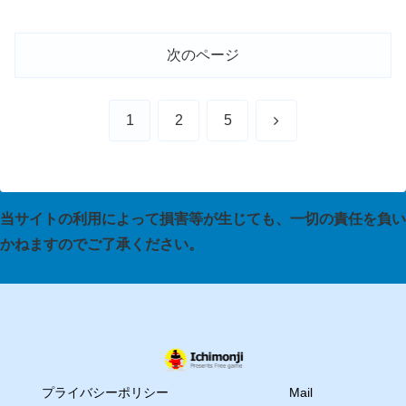
るbuttomタグ、入力情報
が長くなるテキストを入
力するtextareaタグ
次のページ
次
1
2
5
へ
当サイトの利用によって損害等が生じても、一切の責任を負い
かねますのでご了承ください。
プライバシーポリシー
Mail